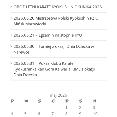
OBÓZ LETNI KARATE KYOKUSHIN OKUNIKA 2026
2026.06.20 Mistrzostwa Polski Kyokushin PZK,
Mińsk Mazowiecki
2026.06.21 – Egzamin na stopnie KYU
2026.05.30 – Turniej z okazji Dnia Dziecka w
Narewce
2026.05.31 – Pokaz Klubu Karate
Kyokushinkaikan Góra Kalwaria KIME z okazji
Dnia Dziecka
maj 2026
P
W
Ś
C
P
S
N
1
2
3
4
5
6
7
8
9
10