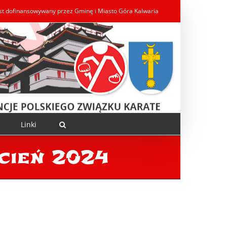
est dofinansowywany przez Gminę i Miasto Góra Kalwaria
Linki
cień 2024