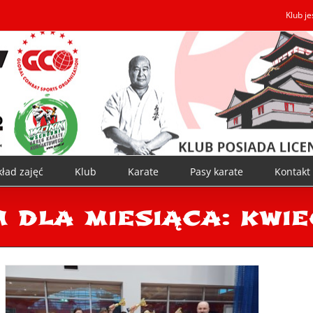
Klub j
ład zajęć
Klub
Karate
Pasy karate
Kontakt
 dla miesiąca:
kwie