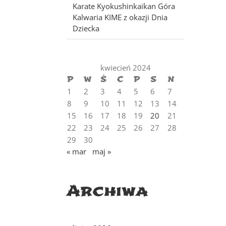
Karate Kyokushinkaikan Góra
Kalwaria KIME z okazji Dnia
Dziecka
kwiecień 2024
P
W
Ś
C
P
S
N
1
2
3
4
5
6
7
8
9
10
11
12
13
14
15
16
17
18
19
20
21
22
23
24
25
26
27
28
29
30
« mar
maj »
Archiwa