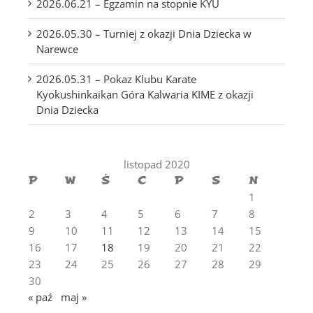
2026.06.21 – Egzamin na stopnie KYU
2026.05.30 – Turniej z okazji Dnia Dziecka w
Narewce
2026.05.31 – Pokaz Klubu Karate
Kyokushinkaikan Góra Kalwaria KIME z okazji
Dnia Dziecka
listopad 2020
P
W
Ś
C
P
S
N
1
2
3
4
5
6
7
8
9
10
11
12
13
14
15
16
17
18
19
20
21
22
23
24
25
26
27
28
29
30
« paź
maj »