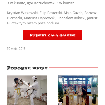
3 w kumite, Igor Kożuchowski 3 w kumite.
Krystian Witkowski, Filip Pasterski, Maja Gazda, Bartosz
Biernacki, Mateusz Dąbrowski, Radosław Rokicki, Janusz
Buczek tym razem poza podium.
Pobierz całą galerię
30 maja, 2018
Podobne wpisy
2026.06.20
Mistrzostwa
2026.06.21 –
Polski
Egzamin na
Kyokushin PZK,
stopnie KYU
6
Mińsk