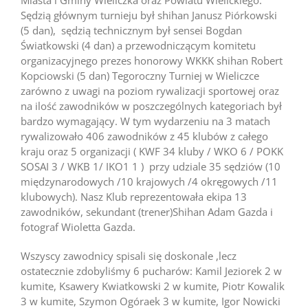
Miasta i Gminy Wieliczka oraz Powiatu Wielickiego.
Sędzią głównym turnieju był shihan Janusz Piórkowski
(5 dan), sędzią technicznym był sensei Bogdan
Światkowski (4 dan) a przewodniczącym komitetu
organizacyjnego prezes honorowy WKKK shihan Robert
Kopciowski (5 dan) Tegoroczny Turniej w Wieliczce
zarówno z uwagi na poziom rywalizacji sportowej oraz
na ilość zawodników w poszczególnych kategoriach był
bardzo wymagający. W tym wydarzeniu na 3 matach
rywalizowało 406 zawodników z 45 klubów z całego
kraju oraz 5 organizacji ( KWF 34 kluby / WKO 6 / POKK
SOSAI 3 / WKB 1/ IKO1 1 ) przy udziale 35 sędziów (10
międzynarodowych /10 krajowych /4 okręgowych /11
klubowych). Nasz Klub reprezentowała ekipa 13
zawodników, sekundant (trener)Shihan Adam Gazda i
fotograf Wioletta Gazda.
Wszyscy zawodnicy spisali się doskonale ,lecz
ostatecznie zdobyliśmy 6 pucharów: Kamil Jeziorek 2 w
kumite, Ksawery Kwiatkowski 2 w kumite, Piotr Kowalik
3 w kumite, Szymon Ogóraek 3 w kumite, Igor Nowicki