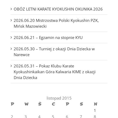
OBÓZ LETNI KARATE KYOKUSHIN OKUNIKA 2026
2026.06.20 Mistrzostwa Polski Kyokushin PZK,
Mińsk Mazowiecki
2026.06.21 – Egzamin na stopnie KYU
2026.05.30 – Turniej z okazji Dnia Dziecka w
Narewce
2026.05.31 – Pokaz Klubu Karate
Kyokushinkaikan Góra Kalwaria KIME z okazji
Dnia Dziecka
listopad 2015
P
W
Ś
C
P
S
N
1
2
3
4
5
6
7
8