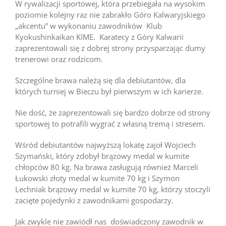
W rywalizacji sportowej, która przebiegała na wysokim
poziomie kolejny raz nie zabrakło Góro Kalwaryjskiego
„akcentu” w wykonaniu zawodników Klub
Kyokushinkaikan KIME. Karatecy z Góry Kalwarii
zaprezentowali się z dobrej strony przysparzając dumy
trenerowi oraz rodzicom.
Szczególne brawa należą się dla debiutantów, dla
których turniej w Bieczu był pierwszym w ich karierze.
Nie dość, że zaprezentowali się bardzo dobrze od strony
sportowej to potrafili wygrać z własną tremą i stresem.
Wśród debiutantów najwyższą lokatę zajoł Wojciech
Szymański, który zdobył brązowy medal w kumite
chłopców 80 kg. Na brawa zasługują również Marceli
Łukowski złoty medal w kumite 70 kg i Szymon
Lechniak brązowy medal w kumite 70 kg, którzy stoczyli
zacięte pojedynki z zawodnikami gospodarzy.
Jak zwykle nie zawiódł nas doświadczony zawodnik w